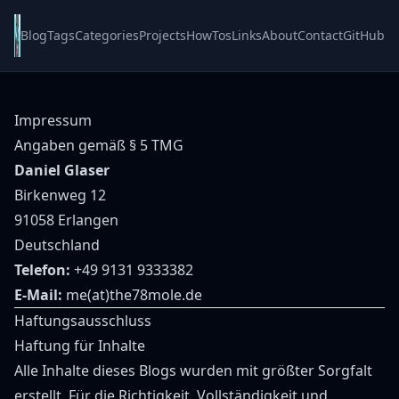
Blog
Tags
Categories
Projects
HowTos
Links
About
Contact
GitHub
Impressum
Angaben gemäß § 5 TMG
Daniel Glaser
Birkenweg 12
91058 Erlangen
Deutschland
Telefon:
+49 9131 9333382
E-Mail:
me(at)the78mole.de
Haftungsausschluss
Haftung für Inhalte
Alle Inhalte dieses Blogs wurden mit größter Sorgfalt
erstellt. Für die Richtigkeit, Vollständigkeit und