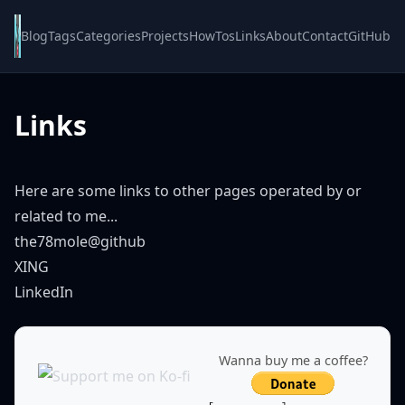
Blog
Tags
Categories
Projects
HowTos
Links
About
Contact
GitHub
Links
Here are some links to other pages operated by or
related to me...
the78mole@github
XING
LinkedIn
Wanna buy me a coffee?