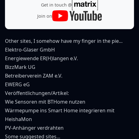
Get in touch @
Join on
Other sites, I somehow have my finger in the pie...
Elektro-Glaser GmbH
Energiewende ER(H)langen e.V.
BizzMark UG
Betreiberverein ZAM e.V.
EWERG eG
Veröffentlichungen/Artikel:
Wie Sensoren mit BTHome nutzen
Wärmepumpe ins Smart Home integrieren mit
HeishaMon
PV-Anhänger verdrahten
Some suggested sites...