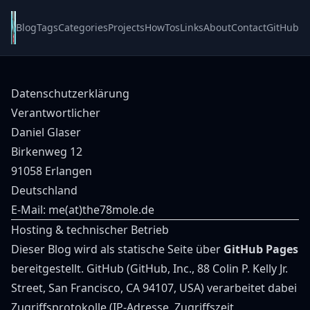
Blog
Tags
Categories
Projects
HowTos
Links
About
Contact
GitHub
Datenschutzerklärung
Verantwortlicher
Daniel Glaser
Birkenweg 12
91058 Erlangen
Deutschland
E-Mail:
me(at)the78mole.de
Hosting & technischer Betrieb
Dieser Blog wird als statische Seite über
GitHub Pages
bereitgestellt. GitHub (GitHub, Inc., 88 Colin P. Kelly Jr.
Street, San Francisco, CA 94107, USA) verarbeitet dabei
Zugriffsprotokolle (IP-Adresse, Zugriffszeit,